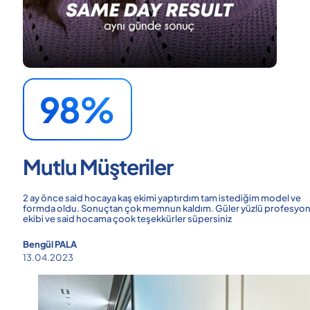
Mutlu Müşteriler
2 ay önce said hocaya kaş ekimi yaptırdım tam istediğim model ve
formda oldu. Sonuçtan çok memnun kaldım. Güler yüzlü profesyon
ekibi ve said hocama çook teşekkürler süpersiniz
Bengül PALA
13.04.2023