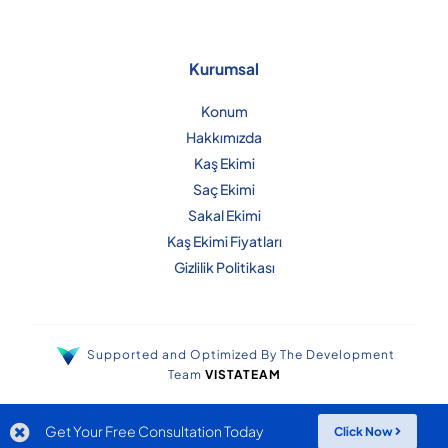
Kurumsal
Konum
Hakkımızda
Kaş Ekimi
Saç Ekimi
Sakal Ekimi
Kaş Ekimi Fiyatları
Gizlilik Politikası
Supported and Optimized By The Development
Team
VISTATEAM
Get Your Free Consultation Today
Click Now