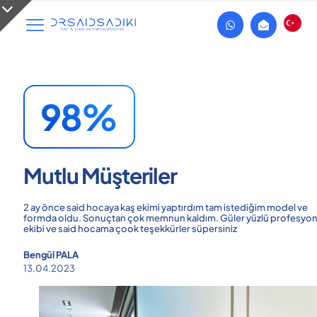
Mutlu Müşteriler
2 ay önce said hocaya kaş ekimi yaptırdım tam istediğim model ve
formda oldu. Sonuçtan çok memnun kaldım. Güler yüzlü profesyon
ekibi ve said hocama çook teşekkürler süpersiniz
Bengül PALA
13.04.2023